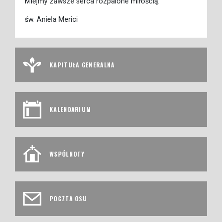
Miejmy zawsze serca rozpalone miłością.
św. Aniela Merici
KAPITUŁA GENERALNA
KALENDARIUM
WSPÓLNOTY
POCZTA OSU