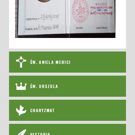
ŚW. ANIELA MERICI
ŚW. URSZULA
CHARYZMAT
HISTORIA